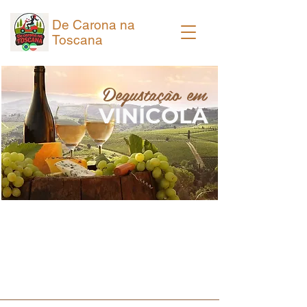
De Carona na
Toscana
Degustação em
VINÍCOLA
Conheça as Cidades da
Toscana Conosco