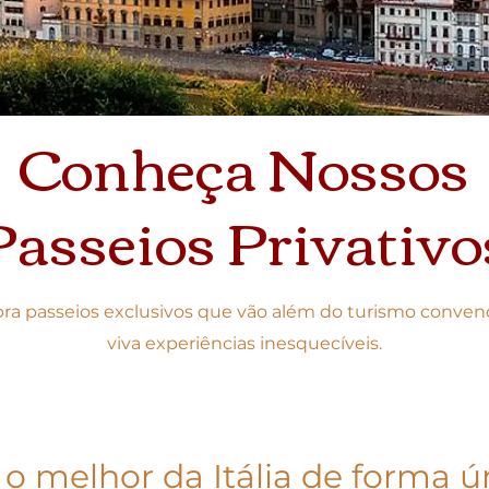
Conheça Nossos
Passeios Privativo
ra passeios exclusivos que vão além do turismo convenc
viva experiências inesquecíveis.
 o melhor da Itália de forma ú