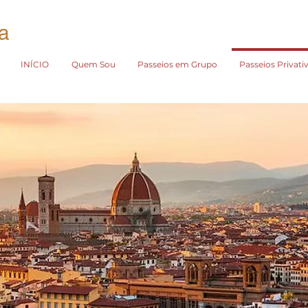
a
INÍCIO
Quem Sou
Passeios em Grupo
Passeios Privati