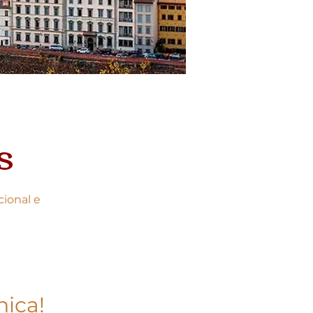
s
ional e
nica!